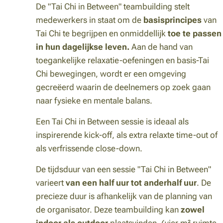
De "Tai Chi in Between" teambuilding stelt
medewerkers in staat om de
basisprincipes
van
Tai Chi te begrijpen en onmiddellijk
toe te passen
in hun dagelijkse leven.
Aan de hand van
toegankelijke relaxatie-oefeningen en basis-Tai
Chi bewegingen, wordt er een omgeving
gecreëerd waarin de deelnemers op zoek gaan
naar fysieke en mentale balans.
Een Tai Chi in Between sessie is ideaal als
inspirerende kick-off, als extra relaxte time-out of
als verfrissende close-down.
De tijdsduur van een sessie "Tai Chi in Between"
varieert
van een half uur tot anderhalf uur
. De
precieze duur is afhankelijk van de planning van
de organisator. Deze teambuilding kan
zowel
indoor als outdoor
plaatsvinden, (vier m² ruimte