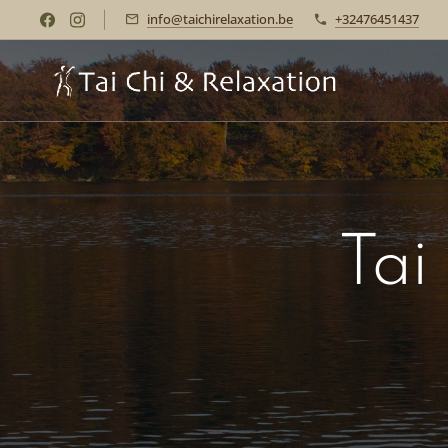
info@taichirelaxation.be
+32476451437
Tai