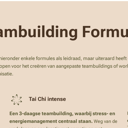
ambuilding Formu
hieronder enkele formules als leidraad, maar uiteraard heeft 
 open voor het creëren van aangepaste teambuildings of work
isatie.
Tai Chi intense
Een 3-daagse teambuilding, waarbij stress- en
energiemanagement centraal staan.
Weg van de